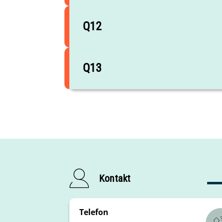
Die Gymnasiale Oberstufe in Bayern
Q12
|
Wissenschaftswoche (ISB)
Projekt
Informationen zum
W- Seminar (ISB)
alle weiteren Informationen sind im 
Q13
alle weiteren Informationen sind im
Im Aufbau - weitere Informationen fo
Kontakt
Telefon