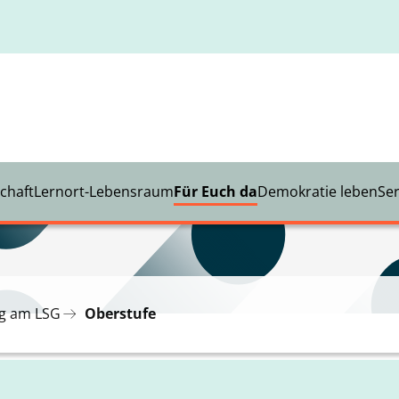
chaft
Lernort-Lebensraum
Für Euch da
Demokratie leben
Ser
g am LSG
Oberstufe