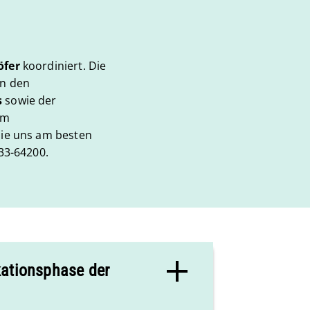
öfer
koordiniert. Die
in den
s
sowie der
um
Sie uns am besten
33-64200.
kationsphase der