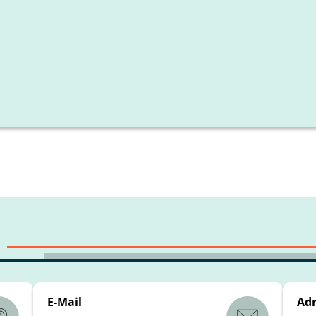
|
 (ISB)
Interaktiver Fächerplaner (KM Bayern)
seminar zur beruflichen Orientierung (ISB)
gemeinsamen Mebiskurs für alle 11. Klassen
 gemeinsamen Mebiskurs für die Q12
lgen in Kürze
E-Mail
Adr