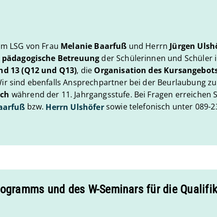
 am LSG von Frau
Melanie Baarfuß
und Herrn
Jürgen Ulsh
e
pädagogische Betreuung
der Schülerinnen und Schüler 
nd 13 (Q12 und Q13)
, die
Organisation des Kursangebot
Wir sind ebenfalls Ansprechpartner bei der Beurlaubung z
uch
während der 11. Jahrgangsstufe. Bei Fragen erreichen 
bzw.
sowie telefonisch unter 089-2
aarfuß
Herrn Ulshöfer
rogramms und des W-Seminars für die Qualifi